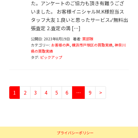
た。アンケートのご協力も頂き有難うござ
いました。 お客様イニシャルM.K様担当ス
タッフ大友 1.良いと思ったサービス✓無料出
張査定 2.査定の満 […]
公開日: 2023年8月19日
著者:
買部隊
カテゴリー:
お客様の声
,
横浜市戸塚区の買取実績
,
神奈川
県の買取実績
タグ:
ピックアップ
1
2
3
4
5
6
…
9
>
プライバシーポリシー