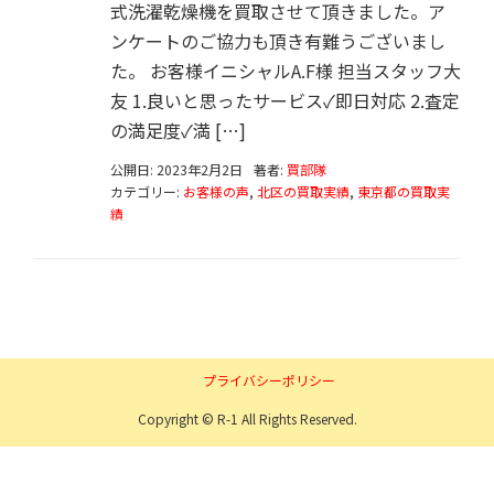
式洗濯乾燥機を買取させて頂きました。ア
ンケートのご協力も頂き有難うございまし
た。 お客様イニシャルA.F様 担当スタッフ大
友 1.良いと思ったサービス✓即日対応 2.査定
の満足度✓満 […]
公開日: 2023年2月2日
著者:
買部隊
カテゴリー:
お客様の声
,
北区の買取実績
,
東京都の買取実
績
プライバシーポリシー
Copyright © R-1 All Rights Reserved.