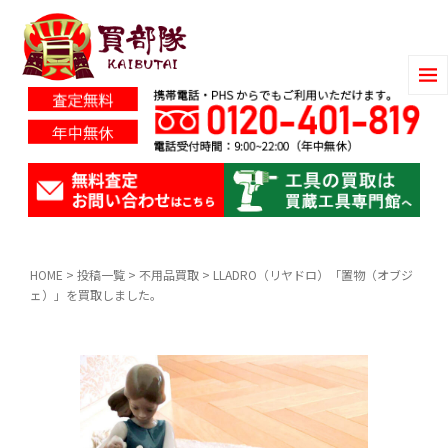
HOME
>
投稿一覧
>
不用品買取
>
LLADRO（リヤドロ）「置物（オブジ
ェ）」を買取しました。