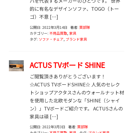
パを代表するメーカーのひとつです。 世界
的に有名なデザインソファ、TOGO（トー
ゴ）不意 […]
公開日: 2022年3月14日
著者:
買部隊
カテゴリー:
不用品買取
,
家具
タグ:
ソファ・チェア
,
ブランド家具
ACTUS TVボード SHINE
ご閲覧頂きありがとうございます！
☆ACTUS TVボードSHINE☆ 人気のセレク
トショップアクタスさんのウォールナット材
を使用した北欧モダンな「SHINE（シャイ
ン）」TVボードご紹介です。 ACTUSさんの
家具は頑 […]
公開日: 2022年3月3日
著者:
買部隊
カテゴリー:
不用品買取
,
家具
タグ:
ブランド家具