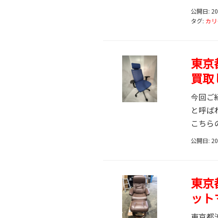
公開日: 2
タグ:
カリ
東京
買取
今回ご
と呼ば
こちら
公開日: 2
東京都
ット
東京都渋