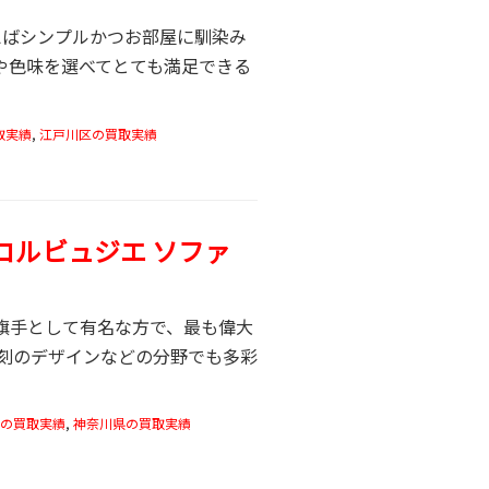
と言えばシンプルかつお部屋に馴染み
や色味を選べてとても満足できる
取実績
,
江戸川区の買取実績
・コルビュジエ ソファ
建築の旗手として有名な方で、最も偉大
刻のデザインなどの分野でも多彩
の買取実績
,
神奈川県の買取実績