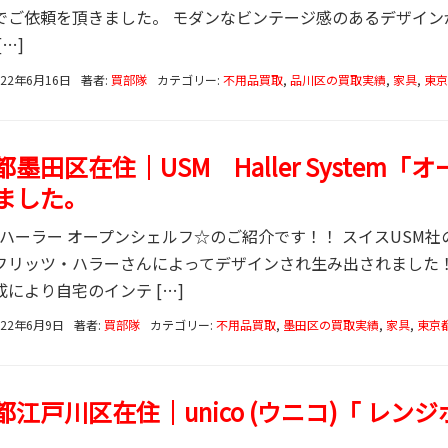
でご依頼を頂きました。 モダンなビンテージ感のあるデザインが特
[…]
022年6月16日
著者:
買部隊
カテゴリー:
不用品買取
,
品川区の買取実績
,
家具
,
東京
都墨田区在住｜USM Haller System
ました。
SMハーラー オープンシェルフ☆のご紹介です！！ スイスUSM
フリッツ・ハラーさんによってデザインされ生み出されました！
成により自宅のインテ […]
022年6月9日
著者:
買部隊
カテゴリー:
不用品買取
,
墨田区の買取実績
,
家具
,
東京
都江戸川区在住｜unico (ウニコ)「 レ