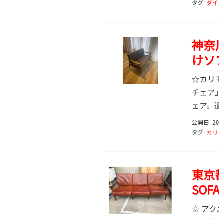
タグ:
ダイ
神奈
けソ
☆カリモ
チェア
ェア。過
公開日: 2
タグ:
カリ
東京都
SOF
☆ ア