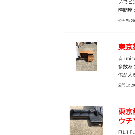
いでビ
時間座
公開日: 2
東京
☆ u
多数あ
供が大き
公開日: 2
東京都
ウチ
FUJI