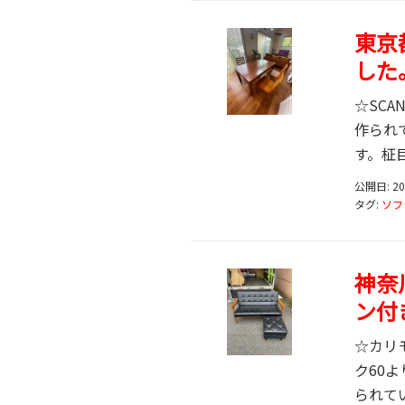
東京
した
☆SCA
作られ
す。柾目
公開日: 2
タグ:
ソフ
神奈
ン付
☆カリ
ク60
られてい