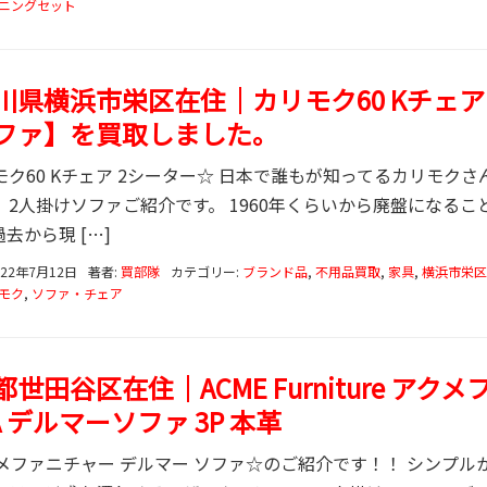
ニングセット
川県横浜市栄区在住｜カリモク60 Kチェア
ファ】を買取しました。
ク60 Kチェア 2シーター☆ 日本で誰もが知ってるカリモクさん
」2人掛けソファご紹介です。 1960年くらいから廃盤になる
去から現 […]
022年7月12日
著者:
買部隊
カテゴリー:
ブランド品
,
不用品買取
,
家具
,
横浜市栄区
モク
,
ソファ・チェア
世田谷区在住｜ACME Furniture アクメ
A デルマーソファ 3P 本革
クメファニチャー デルマー ソファ☆のご紹介です！！ シンプ