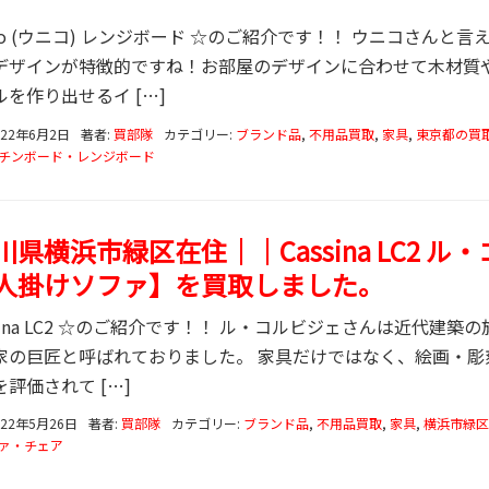
ico (ウニコ) レンジボード ☆のご紹介です！！ ウニコさん
デザインが特徴的ですね！お部屋のデザインに合わせて木材質
を作り出せるイ […]
022年6月2日
著者:
買部隊
カテゴリー:
ブランド品
,
不用品買取
,
家具
,
東京都の買
チンボード・レンジボード
川県横浜市緑区在住｜｜Cassina LC2 ル
人掛けソファ】を買取しました。
ssina LC2 ☆のご紹介です！！ ル・コルビジェさんは近代
家の巨匠と呼ばれておりました。 家具だけではなく、絵画・彫
評価されて […]
022年5月26日
著者:
買部隊
カテゴリー:
ブランド品
,
不用品買取
,
家具
,
横浜市緑区
ァ・チェア