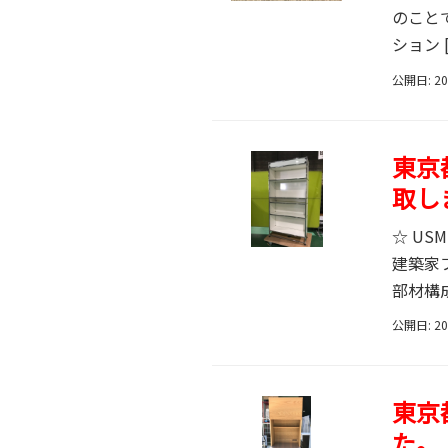
のこと
ション 
公開日: 2
東京
取し
☆ U
建築家
部材構
公開日: 2
東京
た。