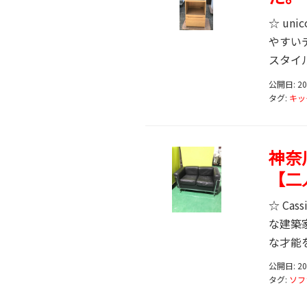
☆ un
やすい
スタイル
公開日: 2
タグ:
キッ
神奈
【二
☆ Ca
な建築
な才能を
公開日: 2
タグ:
ソフ