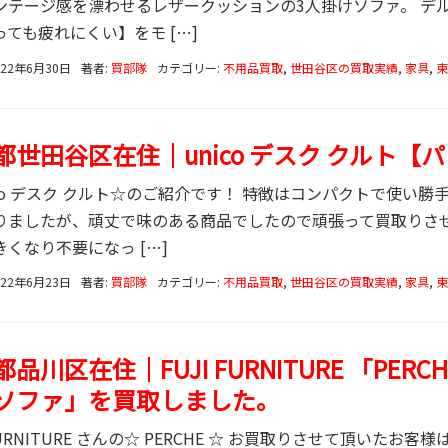
ンテージ感を漂わせるレザークッションの3人掛けソファ。 デ
っても疲れにくい】をモ […]
022年6月30日
著者:
買部隊
カテゴリー:
不用品買取
,
世田谷区の買取実績
,
家具
,
東
都世田谷区在住｜unico デスク クルト【
nico デスク クルト☆のご紹介です！ 特徴はコンパクトで使い
りましたが、頑丈で味のある商品でしたので頑張って買取りさせ
くなり不要になっ […]
022年6月23日
著者:
買部隊
カテゴリー:
不用品買取
,
世田谷区の買取実績
,
家具
,
東
品川区在住｜FUJI FURNITURE 「PER
ソファ」を買取しました。
 FURNITURE さんの☆ PERCHE ☆ お買取りさせて頂いた