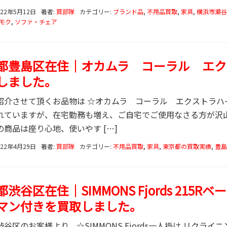
022年5月12日
著者:
買部隊
カテゴリー:
ブランド品
,
不用品買取
,
家具
,
横浜市瀬谷
モク
,
ソファ・チェア
都豊島区在住｜オカムラ コーラル エク
しました。
紹介させて頂くお品物は ☆オカムラ コーラル エクストラハ
れていますが、在宅勤務も増え、ご自宅でご使用なさる方が沢
の商品は座り心地、使いやす […]
022年4月29日
著者:
買部隊
カテゴリー:
不用品買取
,
家具
,
東京都の買取実績
,
豊島
渋谷区在住｜SIMMONS Fjords 215R
マン付きを買取しました。
谷区のお客様より、☆SIMMONS Fjords一人掛け リクラ