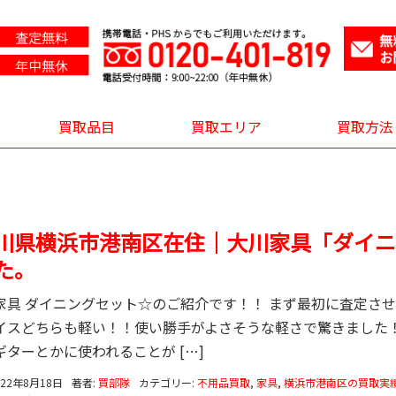
買取品目
買取エリア
買取方法
川県横浜市港南区在住｜大川家具「ダイニ
た。
家具 ダイニングセット☆のご紹介です！！ まず最初に査定さ
イスどちらも軽い！！使い勝手がよさそうな軽さで驚きました！
ギターとかに使われることが […]
022年8月18日
著者:
買部隊
カテゴリー:
不用品買取
,
家具
,
横浜市港南区の買取実