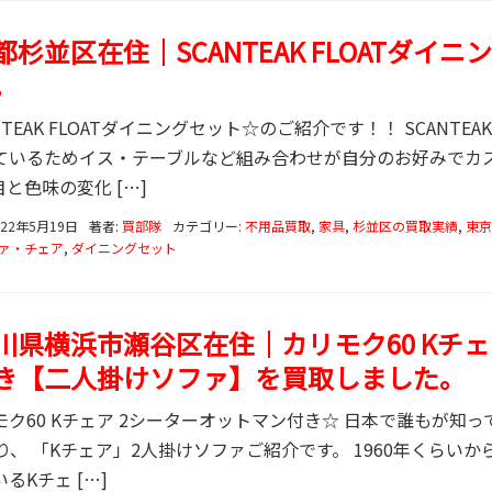
都杉並区在住｜SCANTEAK FLOATダイ
。
NTEAK FLOATダイニングセット☆のご紹介です！！ SCANT
ているためイス・テーブルなど組み合わせが自分のお好みでカ
と色味の変化 […]
022年5月19日
著者:
買部隊
カテゴリー:
不用品買取
,
家具
,
杉並区の買取実績
,
東京
ァ・チェア
,
ダイニングセット
川県横浜市瀬谷区在住｜カリモク60 Kチェ
き【二人掛けソファ】を買取しました。
モク60 Kチェア 2シーターオットマン付き☆ 日本で誰もが知
より、 「Kチェア」2人掛けソファご紹介です。 1960年くらい
るKチェ […]