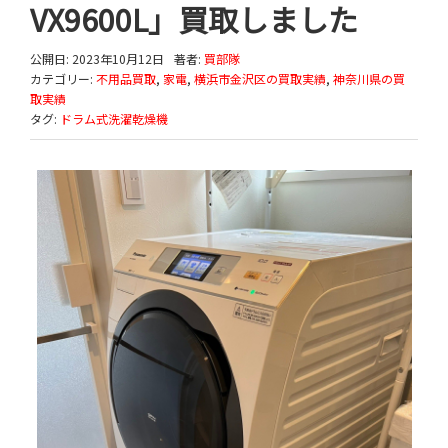
VX9600L」買取しました
公開日: 2023年10月12日
著者:
買部隊
カテゴリー:
不用品買取
,
家電
,
横浜市金沢区の買取実績
,
神奈川県の買
取実績
タグ:
ドラム式洗濯乾燥機