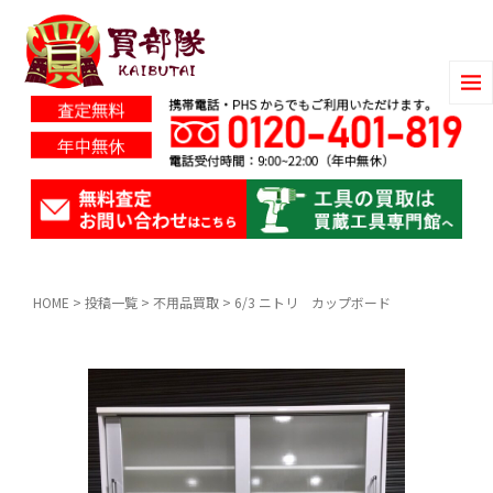
HOME
>
投稿一覧
>
不用品買取
>
6/3 ニトリ カップボード