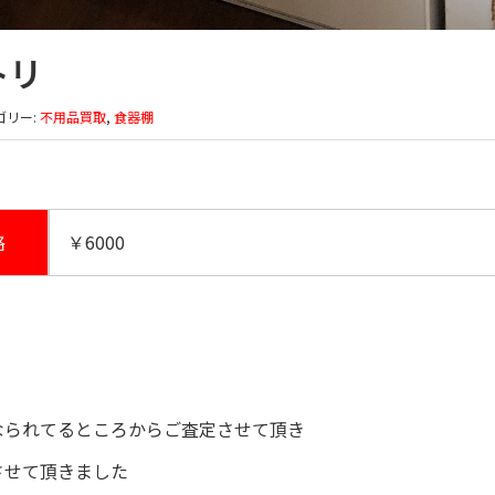
トリ
ゴリー:
不用品買取
,
食器棚
格
￥6000
なられてるところからご査定させて頂き
させて頂きました